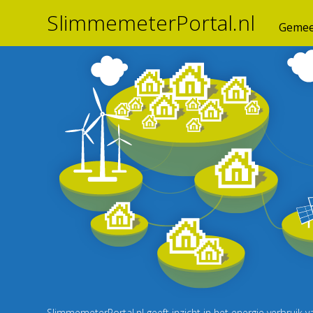
SlimmemeterPortal.nl
Gemee
SlimmemeterPortal.nl geeft inzicht in het energie verbrui