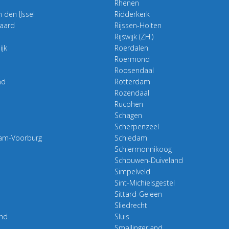
Rhenen
 den IJssel
Ridderkerk
aard
Rijssen-Holten
Rijswijk (ZH.)
ijk
Roerdalen
Roermond
Roosendaal
nd
Rotterdam
Rozendaal
n
Rucphen
Schagen
Scherpenzeel
am-Voorburg
Schiedam
Schiermonnikoog
Schouwen-Duiveland
Simpelveld
Sint-Michielsgestel
Sittard-Geleen
Sliedrecht
nd
Sluis
Smallingerland