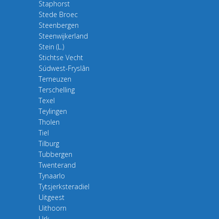
Staphorst
Stede Broec
Steenbergen
Steenwijkerland
Stein (L.)
Stichtse Vecht
Súdwest-Fryslân
Terneuzen
Terschelling
Texel
Teylingen
Tholen
Tiel
Tilburg
Tubbergen
Twenterand
Tynaarlo
Tytsjerksteradiel
Uitgeest
Uithoorn
Urk