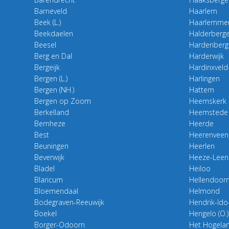
Barneveld
Haarlem
Beek (L.)
Haarlemme
Beekdaelen
Halderberg
Beesel
Hardenberg
Berg en Dal
Harderwijk
Bergeijk
Hardinxvel
Bergen (L.)
Harlingen
Bergen (NH.)
Hattem
Bergen op Zoom
Heemskerk
Berkelland
Heemstede
Bernheze
Heerde
Best
Heerenveen
Beuningen
Heerlen
Beverwijk
Heeze-Leen
Bladel
Heiloo
Blaricum
Hellendoor
Bloemendaal
Helmond
Bodegraven-Reeuwijk
Hendrik-Id
Boekel
Hengelo (O.)
Borger-Odoorn
Het Hogela