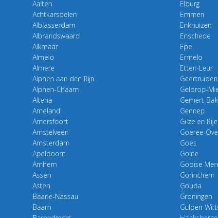
Aalten
Elburg
Achtkarspelen
Emmen
Alblasserdam
Enkhuizen
Albrandswaard
Enschede
Alkmaar
Epe
Almelo
Ermelo
Almere
Etten-Leur
Alphen aan den Rijn
Geertruiden
Alphen-Chaam
Geldrop-Mie
Altena
Gemert-Bak
Ameland
Gennep
Amersfoort
Gilze en Rij
Amstelveen
Goeree-Over
Amsterdam
Goes
Apeldoorn
Goirle
Arnhem
Gooise Mer
Assen
Gorinchem
Asten
Gouda
Baarle-Nassau
Groningen
Baarn
Gulpen-Wit
Barendrecht
Haaksberge