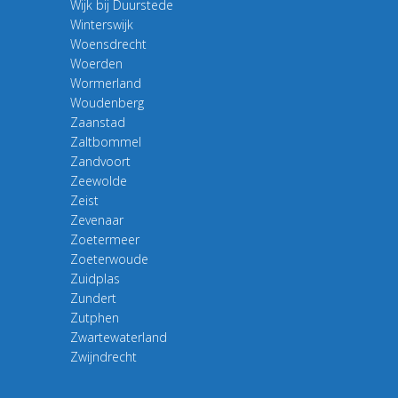
Wijk bij Duurstede
Winterswijk
Woensdrecht
Woerden
Wormerland
Woudenberg
Zaanstad
Zaltbommel
Zandvoort
Zeewolde
Zeist
Zevenaar
Zoetermeer
Zoeterwoude
Zuidplas
Zundert
Zutphen
Zwartewaterland
Zwijndrecht