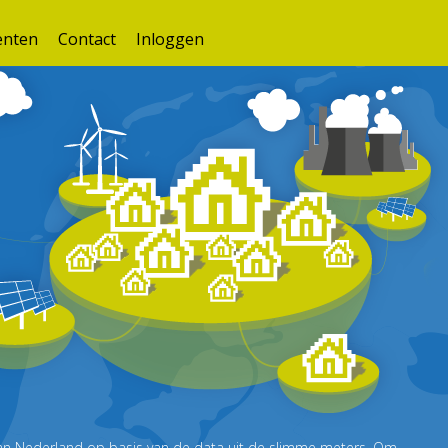
nten
Contact
Inloggen
k van Nederland op basis van de data uit de slimme meters. Om