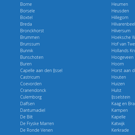
Borne
Heumen
Borsele
Heusden
Boxtel
Hillegom
Breda
Hilvarenbee
Bronckhorst
Hilversum
Brummen
Hoeksche 
Brunssum
Hof van Twe
Bunnik
Hollands K
Bunschoten
Hoogeveen
Buren
Hoorn
Capelle aan den IJssel
Horst aan 
Castricum
Houten
Coevorden
Huizen
Cranendonck
Hulst
Culemborg
IJsselstein
Dalfsen
Kaag en Br
Dantumadiel
Kampen
De Bilt
Kapelle
De Fryske Marren
Katwijk
De Ronde Venen
Kerkrade