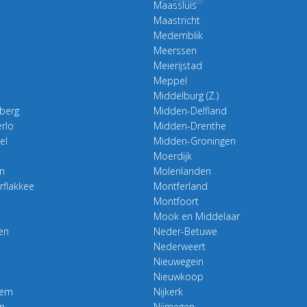
Maassluis
Maastricht
Medemblik
Meerssen
Meierijstad
Meppel
Middelburg (Z.)
berg
Midden-Delfland
rlo
Midden-Drenthe
el
Midden-Groningen
Moerdijk
en
Molenlanden
flakkee
Montferland
Montfoort
Mook en Middelaar
en
Neder-Betuwe
Nederweert
Nieuwegein
Nieuwkoop
tem
Nijkerk
n
Nijmegen