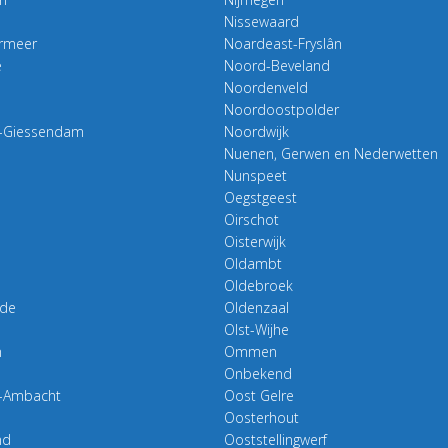
Nissewaard
rmeer
Noardeast-Fryslân
e
Noord-Beveland
Noordenveld
Noordoostpolder
d-Giessendam
Noordwijk
Nuenen, Gerwen en Nederwetten
Nunspeet
Oegstgeest
Oirschot
Oisterwijk
Oldambt
Oldebroek
de
Oldenzaal
Olst-Wijhe
n
Ommen
Onbekend
o-Ambacht
Oost Gelre
Oosterhout
nd
Ooststellingwerf