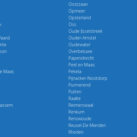
Oostzaan
Opmeer
Opsterland
k
Oss
Oude IJsselstreek
Waard
Ouder-Amstel
nte
Oudewater
roon
Overbetuwe
Papendrecht
Peel en Maas
de Maas
Pekela
Pijnacker-Nootdorp
Purmerend
Putten
Raalte
aassem
Reimerswaal
Renkum
Renswoude
Reusel-De Mierden
Rheden