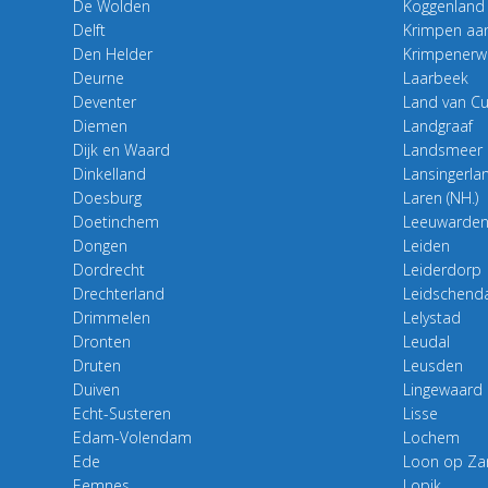
De Wolden
Koggenland
Delft
Krimpen aan
Den Helder
Krimpenerw
Deurne
Laarbeek
Deventer
Land van Cu
Diemen
Landgraaf
Dijk en Waard
Landsmeer
Dinkelland
Lansingerla
Doesburg
Laren (NH.)
Doetinchem
Leeuwarde
Dongen
Leiden
Dordrecht
Leiderdorp
Drechterland
Leidschend
Drimmelen
Lelystad
Dronten
Leudal
Druten
Leusden
Duiven
Lingewaard
Echt-Susteren
Lisse
Edam-Volendam
Lochem
Ede
Loon op Za
Eemnes
Lopik