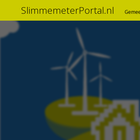
SlimmemeterPortal.nl
Gemee